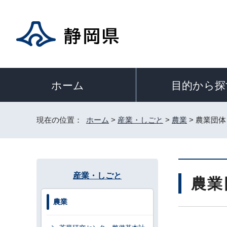
目的から探
ホーム
現在の位置：
ホーム
>
産業・しごと
>
農業
> 農業団体
産業・しごと
農業
農業