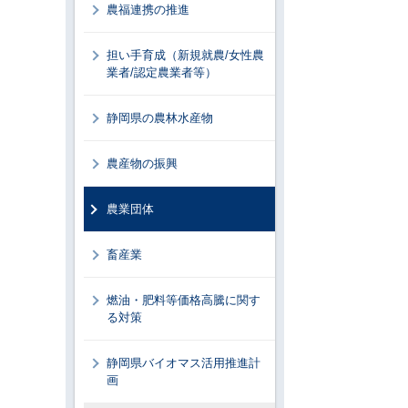
農福連携の推進
担い手育成（新規就農/女性農
業者/認定農業者等）
静岡県の農林水産物
農産物の振興
農業団体
畜産業
燃油・肥料等価格高騰に関す
る対策
静岡県バイオマス活用推進計
画