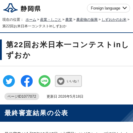
Foreign language
現在の位置：
ホーム
>
産業・しごと
>
農業
>
農産物の振興
>
しずおかのお米
>
第22回お米日本一コンテストinしずおか
第22回お米日本一コンテストinし
ずおか
いいね！
ページID1077072
更新日 2026年5月18日
最終審査結果の公表