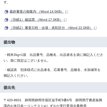
す。
最終審査の御案内 （Word 14.5KB）
（別紙1）確認票 （Word 17.0KB）
（別紙2）審査日程・会場・表彰区分 （Word 22.0KB）
提出物
・精米2kg×1袋 出品番号、品種名、出品者名を袋に御記入くださ
い。袋に指定はございません。
・確認表 別添様式に出品者名、応募番号、品種名、水加減等を
御記入ください。
提出先
〒420-8601 静岡県静岡市葵区追手町9番6号 静岡県庁農産振興
課内お米日本一コンテストinしずおか実行委員会事務局