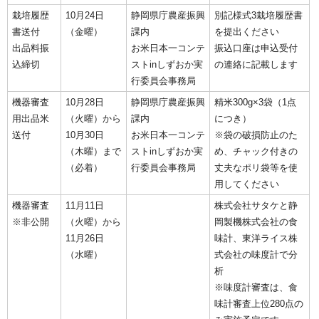
栽培履歴
10月24日
静岡県庁農産振興
別記様式3栽培履歴書
書送付
（金曜）
課内
を提出ください
出品料振
お米日本一コンテ
振込口座は申込受付
込締切
ストinしずおか実
の連絡に記載します
行委員会事務局
機器審査
10月28日
静岡県庁農産振興
精米300g×3袋（1点
用出品米
（火曜）から
課内
につき）
送付
10月30日
お米日本一コンテ
※袋の破損防止のた
（木曜）まで
ストinしずおか実
め、チャック付きの
（必着）
行委員会事務局
丈夫なポリ袋等を使
用してください
機器審査
11月11日
株式会社サタケと静
※非公開
（火曜）から
岡製機株式会社の食
11月26日
味計、東洋ライス株
（水曜）
式会社の味度計で分
析
※味度計審査は、食
味計審査上位280点の