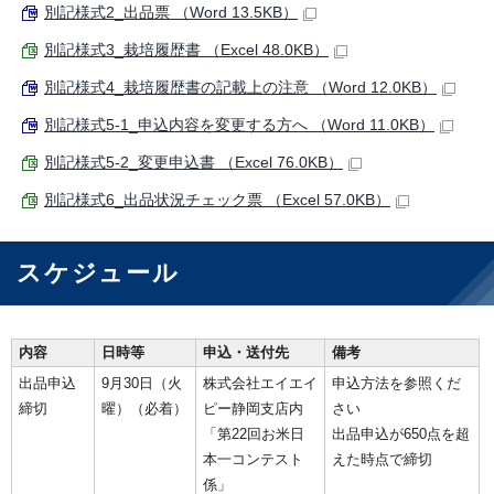
別記様式2_出品票 （Word 13.5KB）
別記様式3_栽培履歴書 （Excel 48.0KB）
別記様式4_栽培履歴書の記載上の注意 （Word 12.0KB）
別記様式5-1_申込内容を変更する方へ （Word 11.0KB）
別記様式5-2_変更申込書 （Excel 76.0KB）
別記様式6_出品状況チェック票 （Excel 57.0KB）
スケジュール
内容
日時等
申込・送付先
備考
出品申込
9月30日（火
株式会社エイエイ
申込方法を参照くだ
締切
曜）（必着）
ピー静岡支店内
さい
「第22回お米日
出品申込が650点を超
本一コンテスト
えた時点で締切
係」