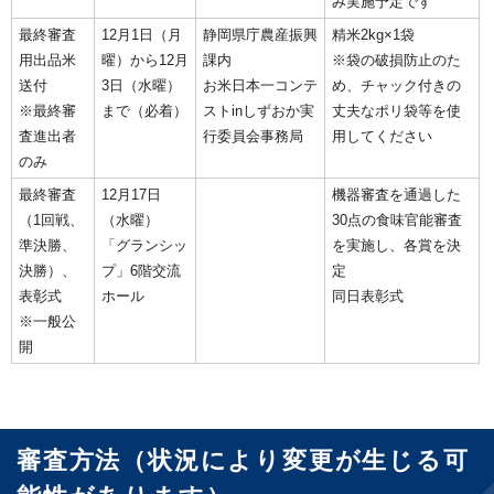
み実施予定です
最終審査
12月1日（月
静岡県庁農産振興
精米2kg×1袋
用出品米
曜）から12月
課内
※袋の破損防止のた
送付
3日（水曜）
お米日本一コンテ
め、チャック付きの
※最終審
まで（必着）
ストinしずおか実
丈夫なポリ袋等を使
査進出者
行委員会事務局
用してください
のみ
最終審査
12月17日
機器審査を通過した
（1回戦、
（水曜）
30点の食味官能審査
準決勝、
「グランシッ
を実施し、各賞を決
決勝）、
プ」6階交流
定
表彰式
ホール
同日表彰式
※一般公
開
審査方法（状況により変更が生じる可