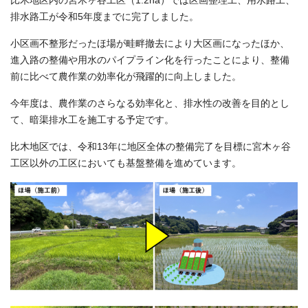
比木地区内の宮木ヶ谷工区（1.2ha）では区画整理工、用水路工、
排水路工が令和5年度までに完了しました。
小区画不整形だったほ場が畦畔撤去により大区画になったほか、
進入路の整備や用水のパイプライン化を行ったことにより、整備
前に比べて農作業の効率化が飛躍的に向上しました。
今年度は、農作業のさらなる効率化と、排水性の改善を目的とし
て、暗渠排水工を施工する予定です。
比木地区では、令和13年に地区全体の整備完了を目標に宮木ヶ谷
工区以外の工区においても基盤整備を進めています。