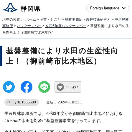
Foreign language
現在の位置：
ホーム
>
産業・しごと
>
農林事務所・農林技術研究所
>
中遠農林
事務所
>
バックナンバー
>
令和6年度バックナンバー
> 基盤整備により水田の生
産性向上！（御前崎市比木地区）
基盤整備により水田の生産性向
上！（御前崎市比木地区）
いいね！
ページID1065680
更新日 2024年8月22日
中遠農林事務所では、令和3年度から御前崎市比木地区における
45.6haの水田を対象に基盤整備事業を行っています。