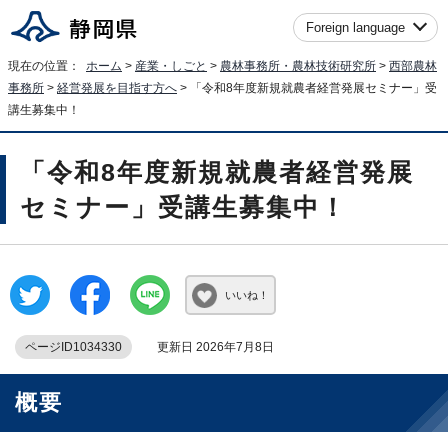
Foreign language
現在の位置：
ホーム
>
産業・しごと
>
農林事務所・農林技術研究所
>
西部農林
事務所
>
経営発展を目指す方へ
> 「令和8年度新規就農者経営発展セミナー」受
講生募集中！
「令和8年度新規就農者経営発展
セミナー」受講生募集中！
いいね！
ページID1034330
更新日 2026年7月8日
概要