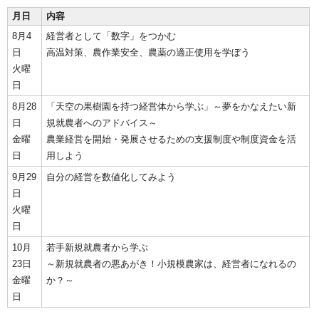
月日
内容
8月4
経営者として「数字」をつかむ
日
高温対策、農作業安全、農薬の適正使用を学ぼう
火曜
日
8月28
「天空の果樹園を持つ経営体から学ぶ」～夢をかなえたい新
日
規就農者へのアドバイス～
金曜
農業経営を開始・発展させるための支援制度や制度資金を活
日
用しよう
9月29
自分の経営を数値化してみよう
日
火曜
日
10月
若手新規就農者から学ぶ
23日
～新規就農者の悪あがき！小規模農家は、経営者になれるの
金曜
か？～
日