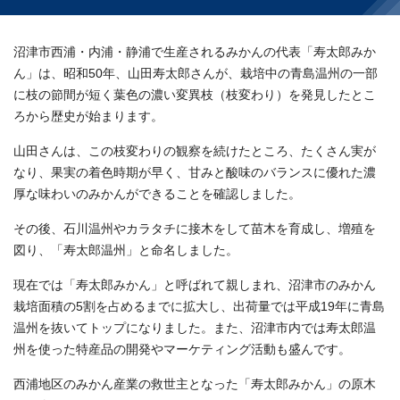
沼津市西浦・内浦・静浦で生産されるみかんの代表「寿太郎みか
ん」は、昭和50年、山田寿太郎さんが、栽培中の青島温州の一部
に枝の節間が短く葉色の濃い変異枝（枝変わり）を発見したとこ
ろから歴史が始まります。
山田さんは、この枝変わりの観察を続けたところ、たくさん実が
なり、果実の着色時期が早く、甘みと酸味のバランスに優れた濃
厚な味わいのみかんができることを確認しました。
その後、石川温州やカラタチに接木をして苗木を育成し、増殖を
図り、「寿太郎温州」と命名しました。
現在では「寿太郎みかん」と呼ばれて親しまれ、沼津市のみかん
栽培面積の5割を占めるまでに拡大し、出荷量では平成19年に青島
温州を抜いてトップになりました。また、沼津市内では寿太郎温
州を使った特産品の開発やマーケティング活動も盛んです。
西浦地区のみかん産業の救世主となった「寿太郎みかん」の原木