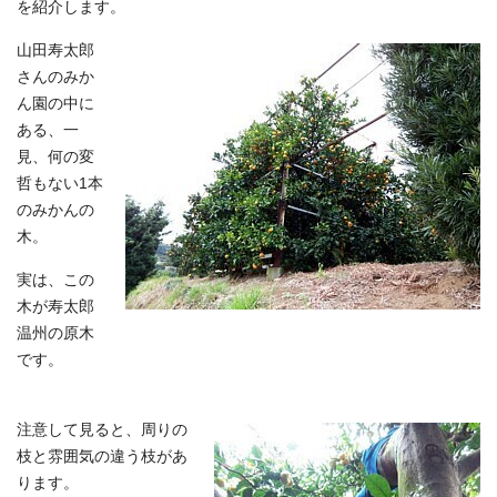
を紹介します。
山田寿太郎
さんのみか
ん園の中に
ある、一
見、何の変
哲もない1本
のみかんの
木。
実は、この
木が寿太郎
温州の原木
です。
注意して見ると、周りの
枝と雰囲気の違う枝があ
ります。