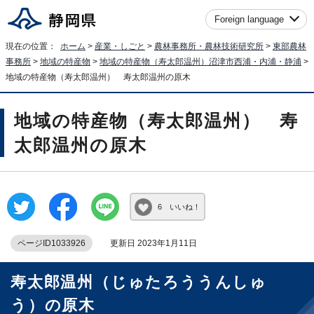
Foreign language
現在の位置：
ホーム
>
産業・しごと
>
農林事務所・農林技術研究所
>
東部農林
事務所
>
地域の特産物
>
地域の特産物（寿太郎温州）沼津市西浦・内浦・静浦
>
地域の特産物（寿太郎温州） 寿太郎温州の原木
地域の特産物（寿太郎温州） 寿
太郎温州の原木
6 いいね！
ページID1033926
更新日 2023年1月11日
寿太郎温州（じゅたろううんしゅ
う）の原木