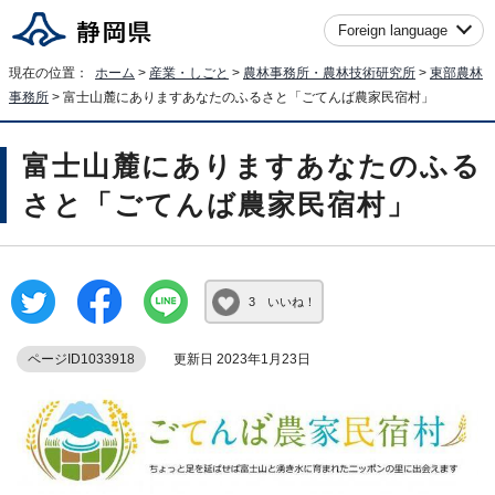
Foreign language
現在の位置：
ホーム
>
産業・しごと
>
農林事務所・農林技術研究所
>
東部農林
事務所
> 富士山麓にありますあなたのふるさと「ごてんば農家民宿村」
富士山麓にありますあなたのふる
さと「ごてんば農家民宿村」
3 いいね！
ページID1033918
更新日 2023年1月23日