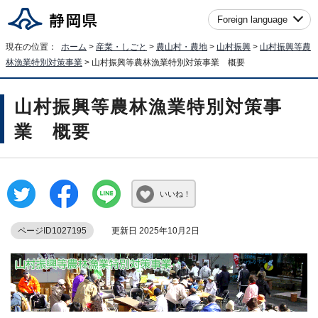
Foreign language
現在の位置：
ホーム
>
産業・しごと
>
農山村・農地
>
山村振興
>
山村振興等農
林漁業特別対策事業
> 山村振興等農林漁業特別対策事業 概要
山村振興等農林漁業特別対策事
業 概要
いいね！
ページID1027195
更新日 2025年10月2日