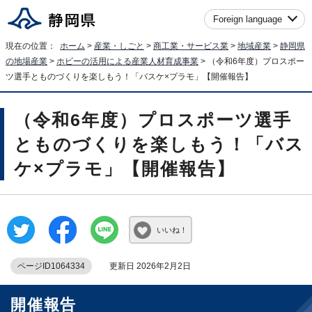
Foreign language
現在の位置：
ホーム
>
産業・しごと
>
商工業・サービス業
>
地域産業
>
静岡県
の地場産業
>
ホビーの活用による産業人材育成事業
> （令和6年度）プロスポー
ツ選手とものづくりを楽しもう！「バスケ×プラモ」【開催報告】
（令和6年度）プロスポーツ選手
とものづくりを楽しもう！「バス
ケ×プラモ」【開催報告】
いいね！
ページID1064334
更新日 2026年2月2日
開催報告