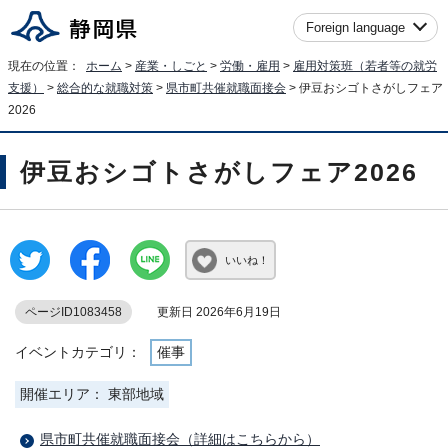
Foreign language
現在の位置：
ホーム
>
産業・しごと
>
労働・雇用
>
雇用対策班（若者等の就労
支援）
>
総合的な就職対策
>
県市町共催就職面接会
> 伊豆おシゴトさがしフェア
2026
伊豆おシゴトさがしフェア2026
いいね！
ページID1083458
更新日 2026年6月19日
イベントカテゴリ：
催事
開催エリア： 東部地域
県市町共催就職面接会（詳細はこちらから）