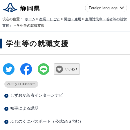
Foreign language
現在の位置：
ホーム
>
産業・しごと
>
労働・雇用
>
雇用対策班（若者等の就労
支援）
> 学生等の就職支援
学生等の就職支援
いいね！
ページID1083385
しずおか若者インターンナビ
知事による講話
ふじのくにパスポート（公式SNS含む）