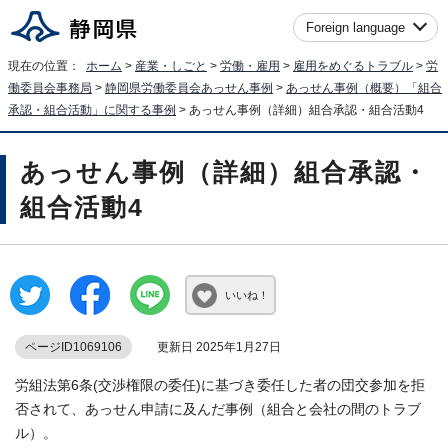
Foreign language
現在の位置：
ホーム
>
産業・しごと
>
労働・雇用
>
雇用をめぐるトラブル
>
労
働委員会事務局
>
静岡県労働委員会あっせん事例
>
あっせん事例（概要）「組合
承認・組合活動」に関する事例
> あっせん事例（詳細）組合承認・組合活動4
あっせん事例（詳細）組合承認・
組合活動4
いいね！
ページID1069106
更新日 2025年1月27日
労組法第6条(交渉権限の委任)に基づき委任した者の団交参加を拒
否されて、あっせん申請に及んだ事例（組合と会社の間のトラブ
ル）。