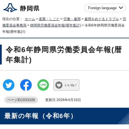
Foreign language
現在の位置：
ホーム
>
産業・しごと
>
労働・雇用
>
雇用をめぐるトラブル
>
労
働委員会事務局
>
静岡県労働委員会年報(暦年集計)
> 令和6年静岡県労働委員会
年報(暦年集計)
令和6年静岡県労働委員会年報(暦
年集計)
いいね！
ページID1033100
更新日 2026年4月16日
最新の年報（令和6年）