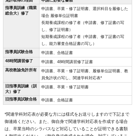
免許取得の理由
申請に必要な書類
指導員訓練（職業
申請書、卒業・修了証明書、選択科目を履修した
総合大）修了
場合 履修単位証明書
長期養成課程の修了者（申請書、修了証書の写
し、修了証明書）
短期養成課程の修了者（申請書、修了証書の写
し、能力審査合格証書の写し）
指導員試験合格
申請書、合格証書
48時間講習修了
申請書、48時間講習修了証書
高校教諭免許所有
申請書、卒業・修了証明書、履修単位証明書、教
員免許状の写し、関連学科対応表*
旧指導員訓練（訓
申請書、卒業・修了証明書
大）修了
旧指導員試験合格
申請書、合格証書
*関連学科対応表が必要な方には様式をお送りしますので下記まで
御連絡ください。また、御自身で関連学科対応表を作成する場合
は、卒業当時のシラバスなど対応していることが証明できる書類