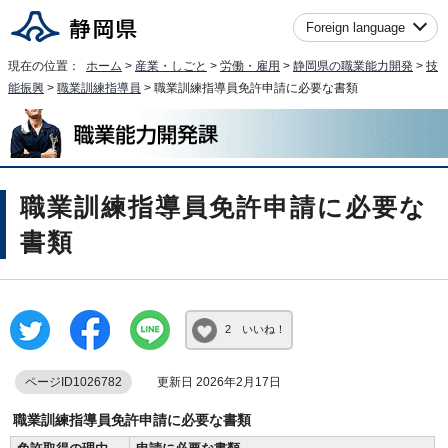
Foreign language
現在の位置：
ホーム
>
産業・しごと
>
労働・雇用
>
静岡県の職業能力開発
>
技
能振興
>
職業訓練指導員
> 職業訓練指導員免許申請に必要な書類
職業訓練指導員免許申請に必要な
書類
2 いいね！
ページID1026782
更新日 2026年2月17日
職業訓練指導員免許申請に必要な書類