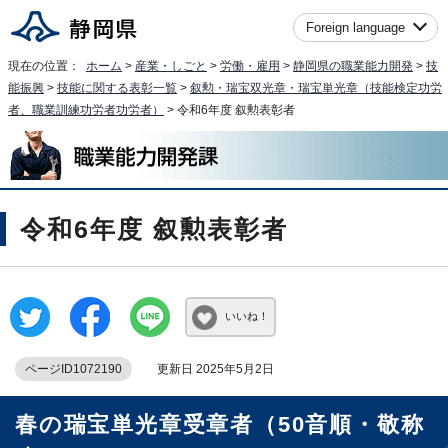
Foreign language
現在の位置：
ホーム
>
産業・しごと
>
労働・雇用
>
静岡県の職業能力開発
>
技
能振興
>
技能に関する表彰一覧
>
叙勲・瑞宝双光章・瑞宝単光章（技能検定功労
者、職業訓練功労者功労者）
> 令和6年度 叙勲表彰者
令和6年度 叙勲表彰者
いいね！
ページID1072190
更新日 2025年5月2日
春の瑞宝単光章受章者（50音順・敬称