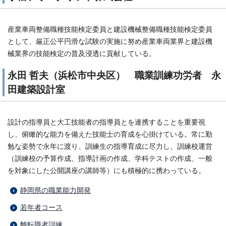
産業車両整備職種技能検定委員と建設機械整備職種技能検定委員
として、厳正公平円滑な試験の実施に努め産業車両業界と建設機
械業界の技能検定の普及浸透に貢献している。
永田 哲夫（浜松市中央区） 職業訓練功労者 永
田建築設計室
設計の指導員と大工技能者の指導員とを連携することを重要視
し、俯瞰的な能力を備えた技能士の育成を心掛けている。常に勤
勉な姿勢で永年に渡り、訓練生の指導育成に尽力し、訓練校運営
（訓練校の予算作成、指導計画の作成、学科テストの作成、一般
を対象にした公開講座の講師等）にも積極的に携わっている。
静岡県の職業能力開発
若年者コース
離転職者訓練