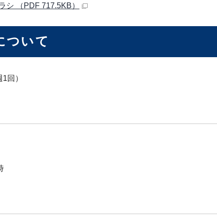
シ （PDF 717.5KB）
について
週1回）
時