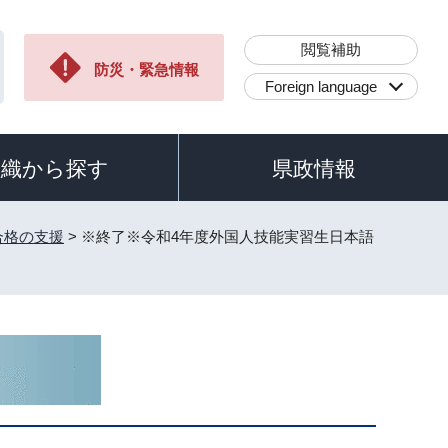
閲覧補助
防災・緊急情報
Foreign language
組織から探す
県政情報
合格の支援
> ※終了※令和4年度外国人技能実習生日本語