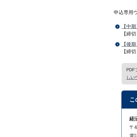
申込専用
【中期
【締切
【後期
【締切
PD
しい
こ
経
〒4
電話