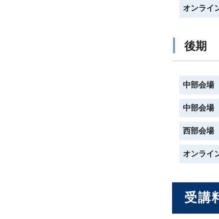
オンライ
後期
中部会場
中部会場
西部会場
オンライ
受講