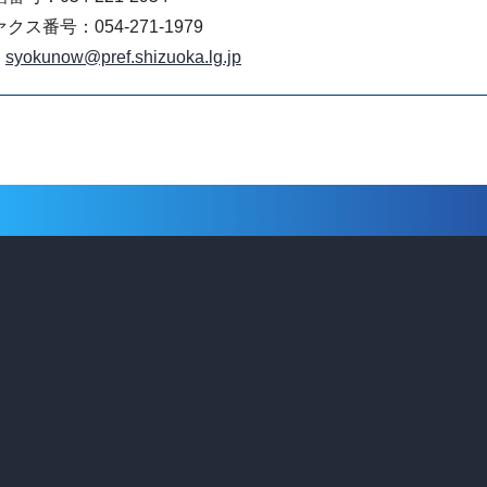
クス番号：054-271-1979
syokunow@pref.shizuoka.lg.jp