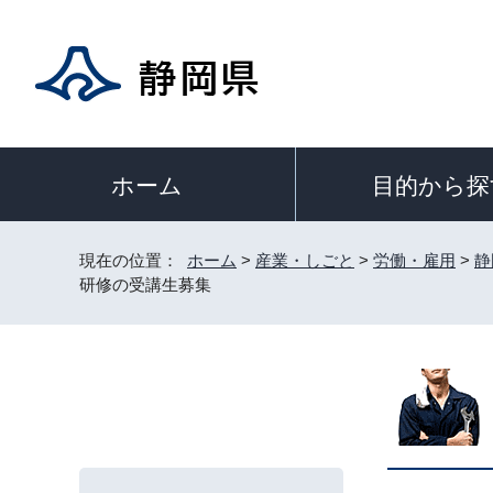
目的から探
ホーム
現在の位置：
ホーム
>
産業・しごと
>
労働・雇用
>
静
研修の受講生募集