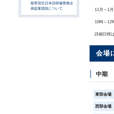
能実習生日本語研修業務企
画提案競技について
11月～1月
10時～12
詳細日程
会場
中期
東部会場
西部会場