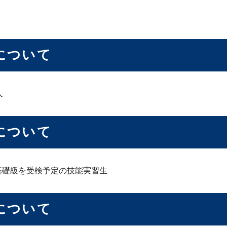
について
人
について
基礎級を受検予定の技能実習生
について