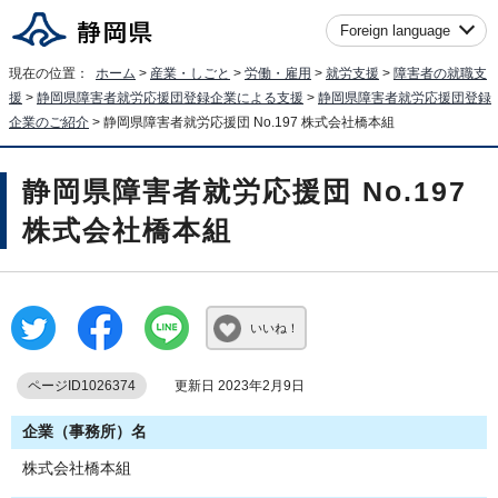
Foreign language
現在の位置：
ホーム
>
産業・しごと
>
労働・雇用
>
就労支援
>
障害者の就職支
援
>
静岡県障害者就労応援団登録企業による支援
>
静岡県障害者就労応援団登録
企業のご紹介
> 静岡県障害者就労応援団 No.197 株式会社橋本組
静岡県障害者就労応援団 No.197
株式会社橋本組
いいね！
ページID1026374
更新日 2023年2月9日
企業（事務所）名
株式会社橋本組