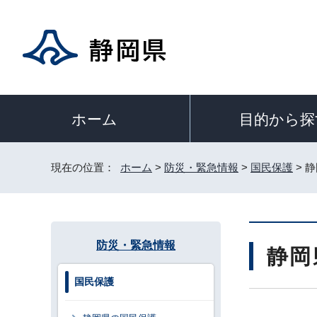
目的から探
ホーム
現在の位置：
ホーム
>
防災・緊急情報
>
国民保護
> 
防災・緊急情報
静岡
国民保護