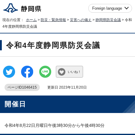
Foreign language
現在の位置：
ホーム
>
防災・緊急情報
>
災害への備え
>
静岡県防災会議
> 令和
4年度静岡県防災会議
令和4年度静岡県防災会議
いいね！
ページID1046415
更新日 2023年11月20日
開催日
令和4年8月22日月曜日午後3時30分から午後4時30分