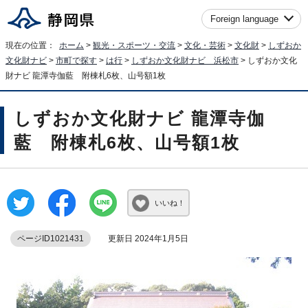
Foreign language
現在の位置：
ホーム
>
観光・スポーツ・交流
>
文化・芸術
>
文化財
>
しずおか
文化財ナビ
>
市町で探す
>
は行
>
しずおか文化財ナビ 浜松市
> しずおか文化
財ナビ 龍潭寺伽藍 附棟札6枚、山号額1枚
しずおか文化財ナビ 龍潭寺伽
藍 附棟札6枚、山号額1枚
いいね！
ページID1021431
更新日 2024年1月5日