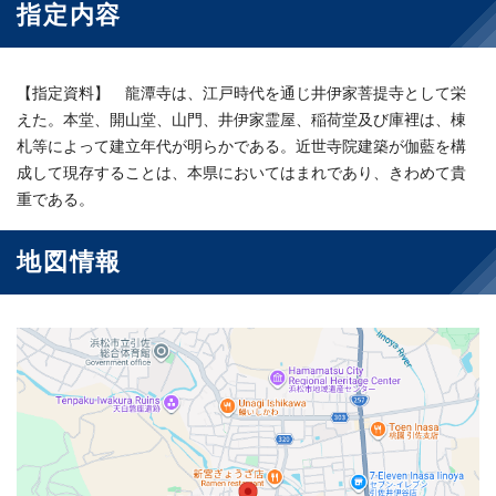
指定内容
【指定資料】 龍潭寺は、江戸時代を通じ井伊家菩提寺として栄
えた。本堂、開山堂、山門、井伊家霊屋、稲荷堂及び庫裡は、棟
札等によって建立年代が明らかである。近世寺院建築が伽藍を構
成して現存することは、本県においてはまれであり、きわめて貴
重である。
地図情報