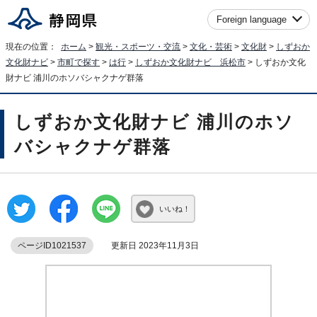
Foreign language
現在の位置：
ホーム
>
観光・スポーツ・交流
>
文化・芸術
>
文化財
>
しずおか
文化財ナビ
>
市町で探す
>
は行
>
しずおか文化財ナビ 浜松市
> しずおか文化
財ナビ 浦川のホソバシャクナゲ群落
しずおか文化財ナビ 浦川のホソ
バシャクナゲ群落
いいね！
ページID1021537
更新日 2023年11月3日