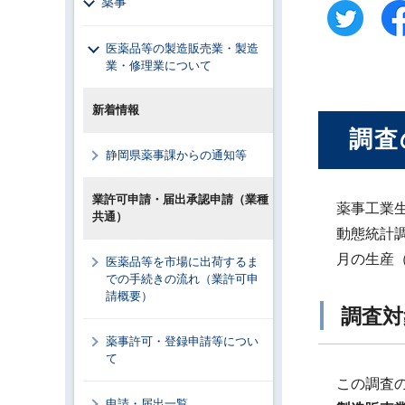
薬事
医薬品等の製造販売業・製造
業・修理業について
新着情報
調査
静岡県薬事課からの通知等
業許可申請・届出承認申請（業種
薬事工業
共通）
動態統計
月の生産
医薬品等を市場に出荷するま
での手続きの流れ（業許可申
請概要）
調査対
薬事許可・登録申請等につい
て
この調査
申請・届出一覧