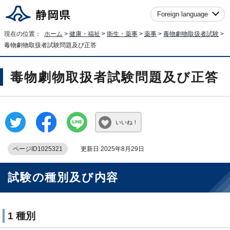
Foreign language
現在の位置：
ホーム
>
健康・福祉
>
衛生・薬事
>
薬事
>
毒物劇物取扱者試験
>
毒物劇物取扱者試験問題及び正答
毒物劇物取扱者試験問題及び正答
いいね！
ページID1025321
更新日 2025年8月29日
試験の種別及び内容
1 種別