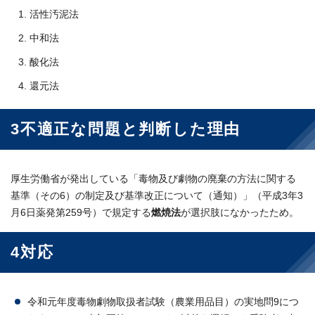
活性汚泥法
中和法
酸化法
還元法
3不適正な問題と判断した理由
厚生労働省が発出している「毒物及び劇物の廃棄の方法に関する
基準（その6）の制定及び基準改正について（通知）」（平成3年3
月6日薬発第259号）で規定する
燃焼法
が選択肢になかったため。
4対応
令和元年度毒物劇物取扱者試験（農業用品目）の実地問9につ