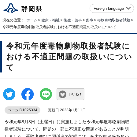
Foreign language
現在の位置：
ホーム
>
健康・福祉
>
衛生・薬事
>
薬事
>
毒物劇物取扱者試験
>
令和元年度毒物劇物取扱者試験における不適正問題の取扱いについて
令和元年度毒物劇物取扱者試験に
おける不適正問題の取扱いについ
て
いいね！
ページID1025334
更新日 2023年1月11日
令和元年8月3日（土曜日）に実施しました令和元年度毒物劇物取
扱者試験について、問題の一部に不適正な問題があることが判明
しました。受験者並びに関係者の皆様には、多大な御迷惑をおか