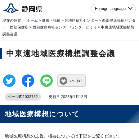
Foreign language
現在の位置：
ホーム
>
健康・福祉
>
各地区福祉センター
>
西部健康福祉センタ
ー・西部保健所
>
西部健康福祉センター/センターだより
> 中東遠地域医療構想
調整会議
中東遠地域医療構想調整会議
いいね！
ページID1033782
更新日 2023年1月13日
地域医療構想について
地域医療構想の主旨、概要については下記をご覧ください。