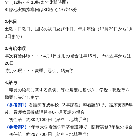
で（12時から13時まで休憩時間）
※臨地実習指導日は8時から16時45分
2.休日
土曜・日曜日、国民の祝日及び休日、年末年始（12月29日から1月
3日まで）
3.有給休暇
年次有給休暇・・・4月1日採用の場合は年15日、その翌年からは
20日
特別休暇・・・夏季、忌引、結婚等
4.給与
「職員の給与に関する条例」等の規定に基づき、学歴・職歴等を
勘案し決定します。
（参考例1）
看護師養成学校（3年課程）卒看護師で、臨床実務5年
後、看護教員養成講習会8か月受講の場合
初任給 約302,100 円（給料＋地域手当）
（参考例2）
4年制大学看護学部卒看護師で、臨床実務3年後の場合
初任給 約297,700 円（給料＋地域手当）