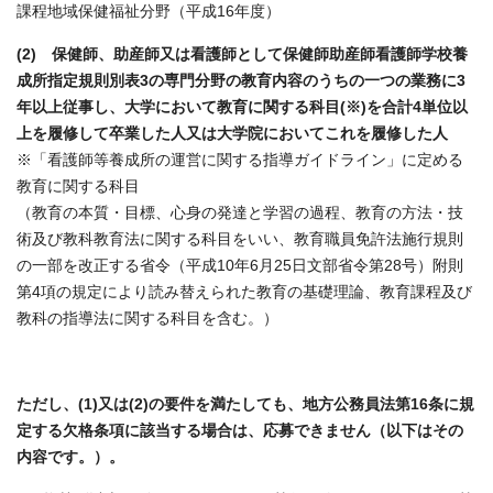
課程地域保健福祉分野（平成16年度）
(2) 保健師、助産師又は看護師として保健師助産師看護師学校養
成所指定規則別表3の専門分野の教育内容のうちの一つの業務に3
年以上従事し、大学において教育に関する科目(※)を合計4単位以
上を履修して卒業した人又は大学院においてこれを履修した人
※「看護師等養成所の運営に関する指導ガイドライン」に定める
教育に関する科目
（教育の本質・目標、心身の発達と学習の過程、教育の方法・技
術及び教科教育法に関する科目をいい、教育職員免許法施行規則
の一部を改正する省令（平成10年6月25日文部省令第28号）附則
第4項の規定により読み替えられた教育の基礎理論、教育課程及び
教科の指導法に関する科目を含む。）
ただし、(1)又は(2)の要件を満たしても、地方公務員法第16条に規
定する欠格条項に該当する場合は、応募できません（以下はその
内容です。）。