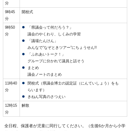
分
9時45
開校式
分
9時50
「県議会って何だろう？」
分
議会のやくわり、しくみの学習
「議場たんけん」
みんなで“なぞときツアー”にちょうせん!!
「ふれあいトーク！」
グループに分かれて議員と話そう
まとめ
議会ノートのまとめ
11時40
閉校式（県議会博士の認定証（にんていしょう）をも
分
らいます）
きねん写真のさつえい
12時15
解散
分
全日程、保護者が児童に同行してください。（生後6か月から小学