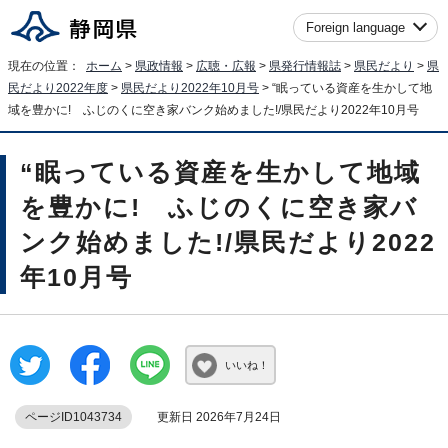
Foreign language
現在の位置：
ホーム
>
県政情報
>
広聴・広報
>
県発行情報誌
>
県民だより
>
県
民だより2022年度
>
県民だより2022年10月号
> “眠っている資産を生かして地
域を豊かに! ふじのくに空き家バンク始めました!/県民だより2022年10月号
“眠っている資産を生かして地域
を豊かに! ふじのくに空き家バ
ンク始めました!/県民だより2022
年10月号
いいね！
ページID1043734
更新日 2026年7月24日