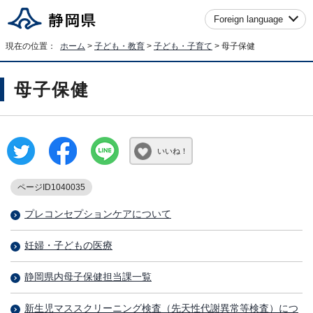
Foreign language
現在の位置：
ホーム
>
子ども・教育
>
子ども・子育て
> 母子保健
母子保健
いいね！
ページID1040035
プレコンセプションケアについて
妊婦・子どもの医療
静岡県内母子保健担当課一覧
新生児マススクリーニング検査（先天性代謝異常等検査）につ