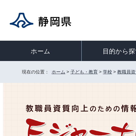
目的から探
ホーム
現在の位置：
ホーム
>
子ども・教育
>
学校
>
教職員資