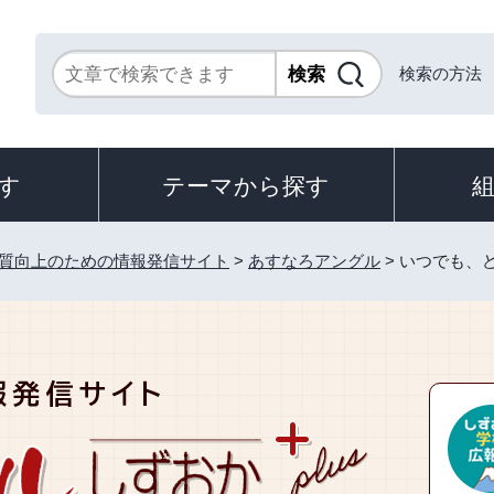
検索の方法
す
テーマから探す
質向上のための情報発信サイト
>
あすなろアングル
> いつでも、