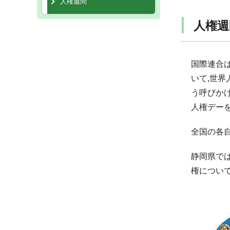
人権週間
人権週
国際連合は
いて,世界
う呼びかけ
人権デー
全国の各
静岡県で
権につい