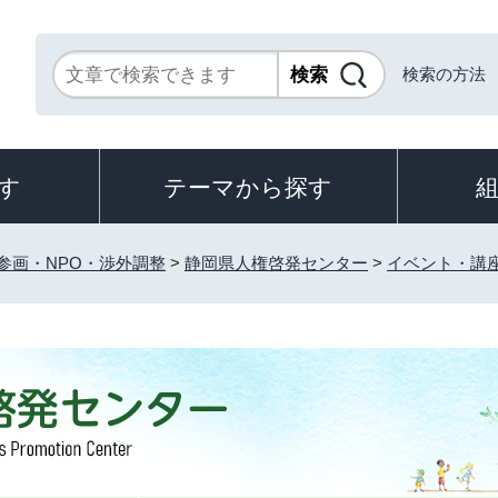
検索の方法
す
テーマから探す
参画・NPO・渉外調整
>
静岡県人権啓発センター
>
イベント・講