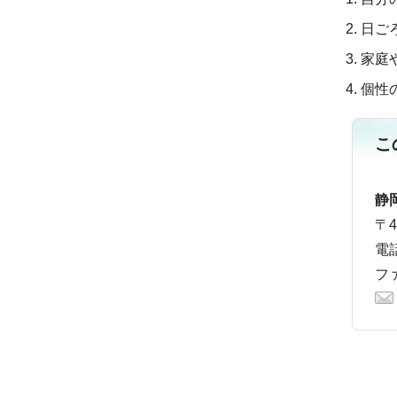
日ご
家庭
個性
こ
静
〒
電話
ファ