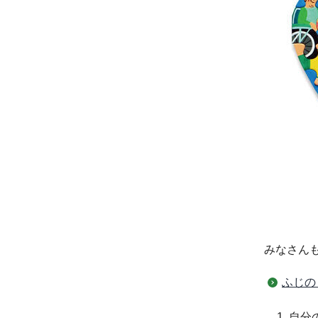
みなさん
ふじの
自分