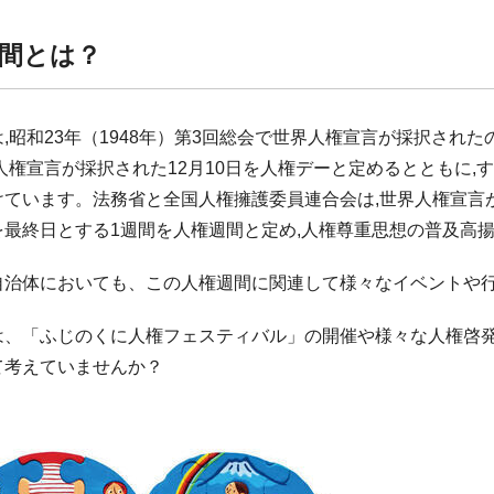
間とは？
,昭和23年（1948年）第3回総会で世界人権宣言が採択された
人権宣言が採択された12月10日を人権デーと定めるとともに
ています。法務省と全国人権擁護委員連合会は,世界人権宣言が
を最終日とする1週間を人権週間と定め,人権尊重思想の普及高
自治体においても、この人権週間に関連して様々なイベントや
は、「ふじのくに人権フェスティバル」の開催や様々な人権啓
て考えていませんか？