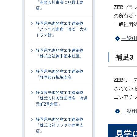
「有限会社東海つり具上島
ZEBプラ
店」
の所有者
静岡県先進的省エネ建築物
一般社団
「どうする家康 浜松 大河
ドラマ館」
一般社
静岡県先進的省エネ建築物
補足3
「株式会社鈴木組本社屋」
静岡県先進的省エネ建築物
「静岡銀行蜆塚支店」
ZEBリ
されてい
静岡県先進的省エネ建築物
ニシアチ
「株式会社天野回漕店 流通
元町2号倉庫」
一般社
静岡県先進的省エネ建築物
「株式会社フジヤマ静岡支
店」
見学