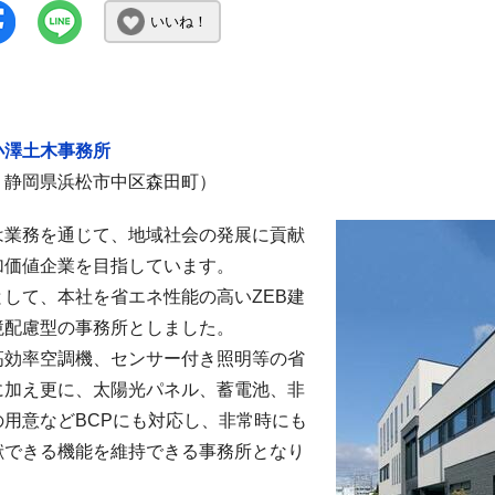
いいね！
小澤土木事務所
：静岡県浜松市中区森田町）
は業務を通じて、地域社会の発展に貢献
加価値企業を目指しています。
として、本社を省エネ性能の高いZEB建
境配慮型の事務所としました。
高効率空調機、センサー付き照明等の省
に加え更に、太陽光パネル、蓄電池、非
の用意などBCPにも対応し、非常時にも
献できる機能を維持できる事務所となり