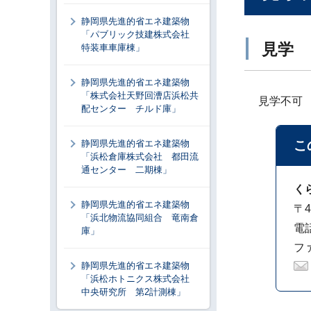
静岡県先進的省エネ建築物
「パブリック技建株式会社
見学
特装車車庫棟」
静岡県先進的省エネ建築物
「株式会社天野回漕店浜松共
見学不可
配センター チルド庫」
静岡県先進的省エネ建築物
こ
「浜松倉庫株式会社 都田流
通センター 二期棟」
く
静岡県先進的省エネ建築物
〒4
「浜北物流協同組合 竜南倉
電話
庫」
ファ
静岡県先進的省エネ建築物
「浜松ホトニクス株式会社
中央研究所 第2計測棟」