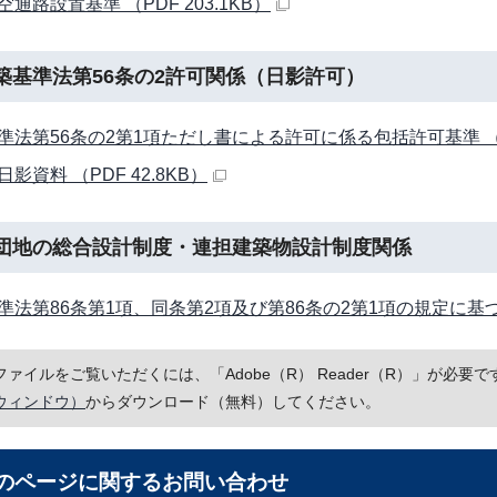
通路設置基準 （PDF 203.1KB）
築基準法第56条の2許可関係（日影許可）
準法第56条の2第1項ただし書による許可に係る包括許可基準 （PD
影資料 （PDF 42.8KB）
団地の総合設計制度・連担建築物設計制度関係
準法第86条第1項、同条第2項及び第86条の2第1項の規定に基づく認
Fファイルをご覧いただくには、「Adobe（R） Reader（R）」が必
ウィンドウ）
からダウンロード（無料）してください。
のページに関する
お問い合わせ