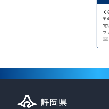
く
〒4
電話
ファ