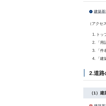
建築基
（アクセ
トッ
「用
「件
「建
2.道
（1）建
建築基