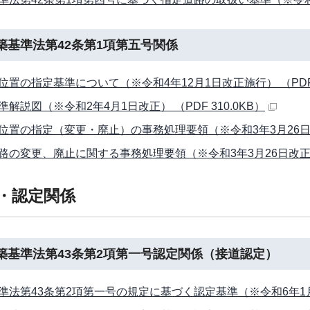
築基準法第42条第1項第五号関係
位置の指定基準について（※令和4年12月1日改正施行） （PDF 9
準解説図（※令和2年4月1日改正） （PDF 310.0KB）
位置の指定（変更・廃止）の事務処理要領（※令和3年3月26日改正）
路の変更、廃止に関する事務処理要領（※令和3年3月26日改正） （
可・認定関係
築基準法第43条第2項第一号認定関係（接道認定）
準法第43条第2項第一号の規定に基づく認定基準（※令和6年1月31