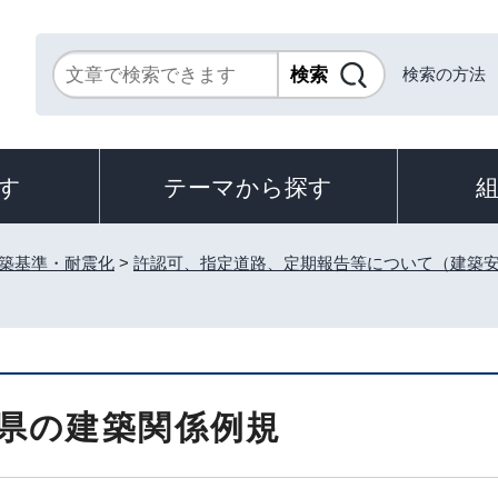
検索の方法
す
テーマから探す
築基準・耐震化
>
許認可、指定道路、定期報告等について（建築
県の建築関係例規