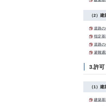
（2）建
道路の
指定基
道路の
避難通
3.許
（1）建
建築基