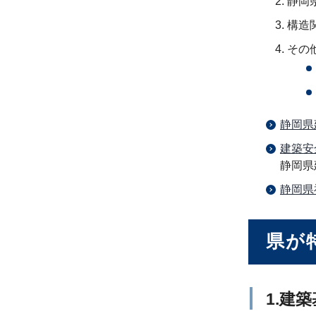
静岡
構造
その
静岡県
建築安
静岡県
静岡県
県が
1.建