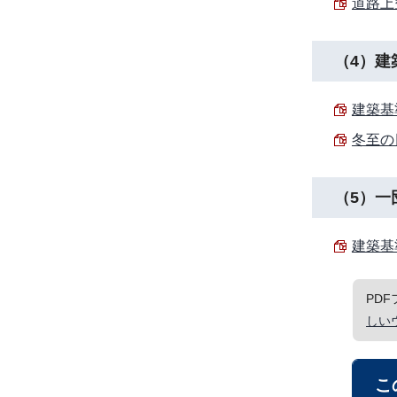
道路上空
（4）建
建築基
冬至の日
（5）一
建築基
PD
しい
こ