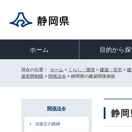
目的から探
ホーム
現在の位置：
ホーム
>
くらし・環境
>
建築・住宅
>
建
築形態制限
>
関係法令
> 静岡県の建築関係例規
関係法令
静岡
法改正の経緯