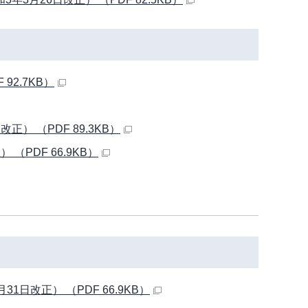
2.7KB）
 （PDF 89.3KB）
PDF 66.9KB）
日改正） （PDF 66.9KB）