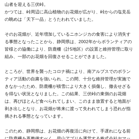
山者を迎える三伏峠。
かつては、峠周辺に高山植物のお花畑が広がり、峠からの塩見岳
の眺めは「天下一品」とうたわれていました。
そのお花畑が、近年増加しているニホンジカの食害により消失す
る事態となったことから、静岡県は、2002年からボランティアの
皆様との協働により、防鹿柵（計5地区）の設置と維持管理に取り
組み、一部のお花畑を回復させることができました。
ところが、世界を襲ったコロナ禍により、南アルプスでのボラン
ティア活動の自粛を強いられ、この間、十分な維持管理が実施で
きなかったため、防鹿柵が積雪により大きく損傷し、撤去せざる
を得ない状況となりました。この結果、三伏峠の東側のお花畑
は、再びほとんど食べられてしまい、このまま放置すると地面が
剥き出しとなり、お花畑が将来に渡って失われてしまう恐れが指
摘される事態となっています。
このため、静岡県は、お花畑の再復活に向けて、手遅れになる前
に防鹿柵を再整備すべく、登山アプリを運営する株式会社ヤマッ