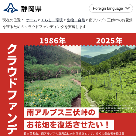
Foreign language
現在の位置：
ホーム
>
くらし・環境
>
生物・自然
> 南アルプス三伏峠のお花畑
を守るためのクラウドファンディングを実施します！