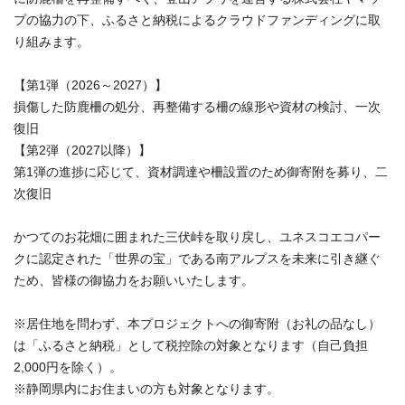
プの協力の下、ふるさと納税によるクラウドファンディングに取
り組みます。
【第1弾（2026～2027）】
損傷した防鹿柵の処分、再整備する柵の線形や資材の検討、一次
復旧
【第2弾（2027以降）】
第1弾の進捗に応じて、資材調達や柵設置のため御寄附を募り、二
次復旧
かつてのお花畑に囲まれた三伏峠を取り戻し、ユネスコエコパー
クに認定された「世界の宝」である南アルプスを未来に引き継ぐ
ため、皆様の御協力をお願いいたします。
※居住地を問わず、本プロジェクトへの御寄附（お礼の品なし）
は「ふるさと納税」として税控除の対象となります（自己負担
2,000円を除く）。
※静岡県内にお住まいの方も対象となります。