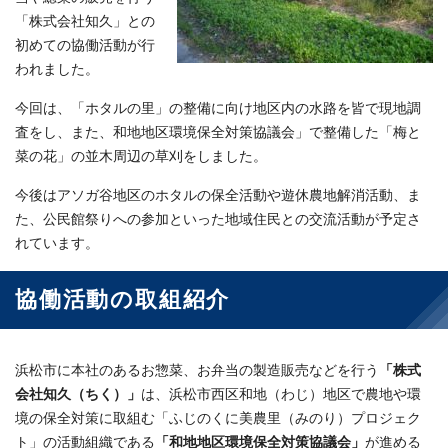
「株式会社知久」との
初めての協働活動が行
われました。
今回は、「ホタルの里」の整備に向け地区内の水路を皆で現地調
査をし、また、和地地区環境保全対策協議会」で整備した「梅と
菜の花」の並木周辺の草刈をしました。
今後はアソガ谷地区のホタルの保全活動や遊休農地解消活動、ま
た、公民館祭りへの参加といった地域住民との交流活動が予定さ
れています。
協働活動の取組紹介
浜松市に本社のあるお惣菜、お弁当の製造販売などを行う
「株式
会社知久（ちく）」
は、浜松市西区和地（わじ）地区で農地や環
境の保全対策に取組む「ふじのくに美農里（みのり）プロジェク
ト」の活動組織である
「和地地区環境保全対策協議会」
が進める