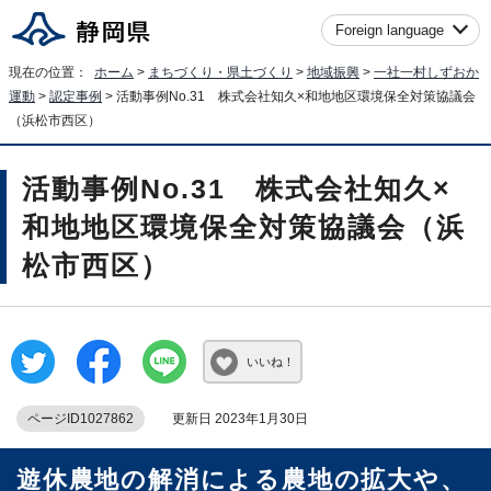
Foreign language
現在の位置：
ホーム
>
まちづくり・県土づくり
>
地域振興
>
一社一村しずおか
運動
>
認定事例
> 活動事例No.31 株式会社知久×和地地区環境保全対策協議会
（浜松市西区）
活動事例No.31 株式会社知久×
和地地区環境保全対策協議会（浜
松市西区）
いいね！
ページID1027862
更新日 2023年1月30日
遊休農地の解消による農地の拡大や、