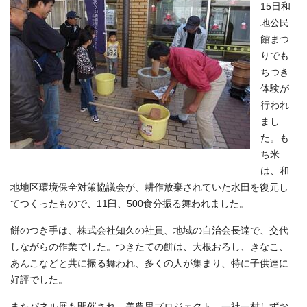
15日和
地公民
館まつ
りでも
ちつき
体験が
行われ
まし
た。も
ち米
は、和
地地区環境保全対策協議会が、耕作放棄されていた水田を復元し
てつくったもので、11臼、500食分振る舞われました。
餅のつき手は、株式会社知久の社員、地域の自治会長達で、交代
しながらの作業でした。つきたての餅は、大根おろし、きなこ、
あんこなどと共に振る舞われ、多くの人が集まり、特に子供達に
好評でした。
またパネル展も開催され、美農里プロジェクト、一社一村しずお