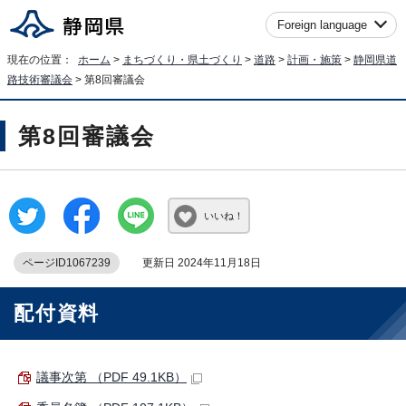
Foreign language
現在の位置：
ホーム
>
まちづくり・県土づくり
>
道路
>
計画・施策
>
静岡県道
路技術審議会
> 第8回審議会
第8回審議会
いいね！
ページID1067239
更新日 2024年11月18日
配付資料
議事次第 （PDF 49.1KB）