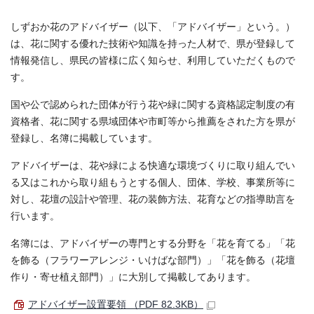
しずおか花のアドバイザー（以下、「アドバイザー」という。）
は、花に関する優れた技術や知識を持った人材で、県が登録して
情報発信し、県民の皆様に広く知らせ、利用していただくもので
す。
国や公で認められた団体が行う花や緑に関する資格認定制度の有
資格者、花に関する県域団体や市町等から推薦をされた方を県が
登録し、名簿に掲載しています。
アドバイザーは、花や緑による快適な環境づくりに取り組んでい
る又はこれから取り組もうとする個人、団体、学校、事業所等に
対し、花壇の設計や管理、花の装飾方法、花育などの指導助言を
行います。
名簿には、アドバイザーの専門とする分野を「花を育てる」「花
を飾る（フラワーアレンジ・いけばな部門）」「花を飾る（花壇
作り・寄せ植え部門）」に大別して掲載してあります。
アドバイザー設置要領 （PDF 82.3KB）