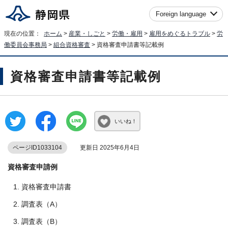
Foreign language
現在の位置：
ホーム
>
産業・しごと
>
労働・雇用
>
雇用をめぐるトラブル
>
労
働委員会事務局
>
組合資格審査
> 資格審査申請書等記載例
資格審査申請書等記載例
いいね！
ページID1033104
更新日 2025年6月4日
資格審査申請例
資格審査申請書
調査表（A）
調査表（B）