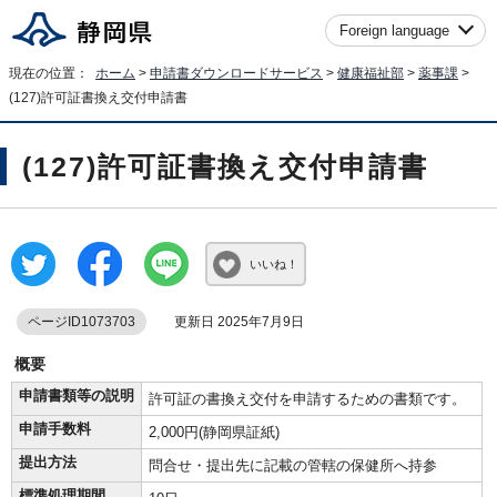
Foreign language
現在の位置：
ホーム
>
申請書ダウンロードサービス
>
健康福祉部
>
薬事課
>
(127)許可証書換え交付申請書
(127)許可証書換え交付申請書
いいね！
ページID1073703
更新日 2025年7月9日
概要
申請書類等の説明
許可証の書換え交付を申請するための書類です。
申請手数料
2,000円(静岡県証紙)
提出方法
問合せ・提出先に記載の管轄の保健所へ持参
標準処理期間