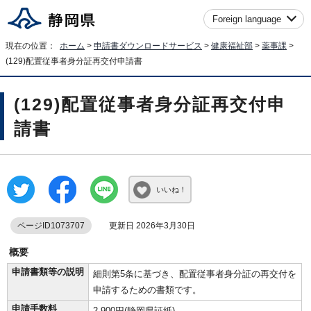
Foreign language
現在の位置：
ホーム
>
申請書ダウンロードサービス
>
健康福祉部
>
薬事課
>
(129)配置従事者身分証再交付申請書
(129)配置従事者身分証再交付申
請書
いいね！
ページID1073707
更新日 2026年3月30日
概要
申請書類等の説明
細則第5条に基づき、配置従事者身分証の再交付を
申請するための書類です。
申請手数料
2,900円(静岡県証紙)