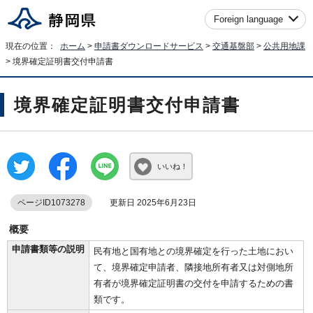
Foreign language
現在の位置：
ホーム
>
申請書ダウンロードサービス
>
交通基盤部
>
公共用地課
> 境界確定証明書交付申請書
境界確定証明書交付申請書
いいね！
ページID1073278
更新日 2025年6月23日
概要
申請書類等の説明
民有地と国有地との境界確定を行った土地におい
て、境界確定申請者、隣接地所有者又は対側地所
有者が境界確定証明書の交付を申請するための書
類です。