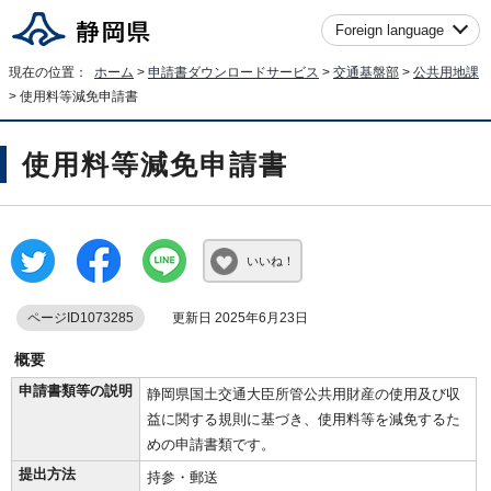
Foreign language
現在の位置：
ホーム
>
申請書ダウンロードサービス
>
交通基盤部
>
公共用地課
> 使用料等減免申請書
使用料等減免申請書
いいね！
ページID1073285
更新日 2025年6月23日
概要
申請書類等の説明
静岡県国土交通大臣所管公共用財産の使用及び収
益に関する規則に基づき、使用料等を減免するた
めの申請書類です。
提出方法
持参・郵送