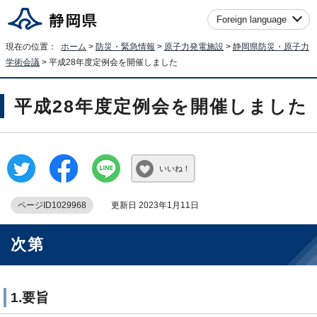
Foreign language
現在の位置：
ホーム
>
防災・緊急情報
>
原子力発電施設
>
静岡県防災・原子力
学術会議
> 平成28年度定例会を開催しました
平成28年度定例会を開催しました
いいね！
ページID1029968
更新日 2023年1月11日
次第
1.要旨