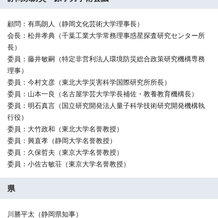
顧問：有馬朗人（静岡文化芸術大学理事長）
会長：松井孝典（千葉工業大学常務理事惑星探査研究センター所
長）
委員：藤井敏嗣（特定非営利法人環境防災総合政策研究機構専務
理事）
委員：今村文彦（東北大学災害科学国際研究所所長）
委員：山本一良（名古屋学芸大学学長補佐・教養教育機構長）
委員：明石真言（国立研究開発法人量子科学技術研究開発機構執
行役）
委員：大竹政和（東北大学名誉教授）
委員：興直孝（静岡大学名誉教授）
委員：久保哲夫（東京大学名誉教授）
委員：小佐古敏荘（東京大学名誉教授）
県
川勝平太（静岡県知事）