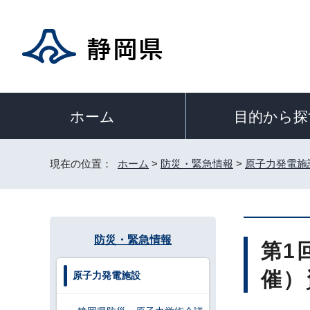
目的から探
ホーム
現在の位置：
ホーム
>
防災・緊急情報
>
原子力発電施
防災・緊急情報
第1
催）
原子力発電施設