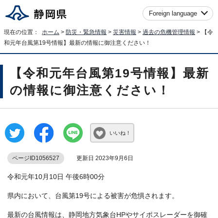
Foreign language
現在の位置：
ホーム
>
防災・緊急情報
>
災害情報
>
過去の危機管理情報
> 【令
和元年台風第19号情報】最新の情報に御注意ください！
【令和元年台風第19号情報】最新
の情報に御注意ください！
いいね！
ページID1056527
更新日 2023年9月6日
令和元年10月10日 午後6時00分
県内において、台風第19号による被害が危惧されます。
最新の台風情報は、静岡地方気象台HPやサイポスレーダーを御確