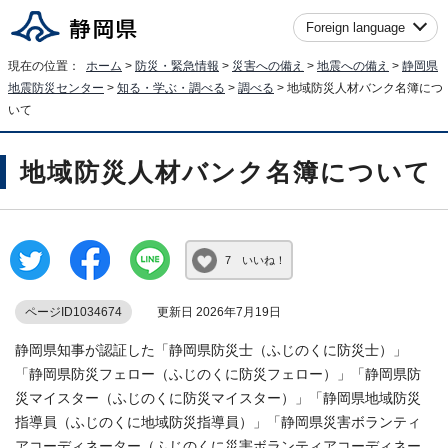
Foreign language
現在の位置：
ホーム
>
防災・緊急情報
>
災害への備え
>
地震への備え
>
静岡県
地震防災センター
>
知る・学ぶ・調べる
>
調べる
> 地域防災人材バンク名簿につ
いて
地域防災人材バンク名簿について
7 いいね！
ページID1034674
更新日 2026年7月19日
静岡県知事が認証した「静岡県防災士（ふじのくに防災士）」
「静岡県防災フェロー（ふじのくに防災フェロー）」「静岡県防
災マイスター（ふじのくに防災マイスター）」「静岡県地域防災
指導員（ふじのくに地域防災指導員）」「静岡県災害ボランティ
アコーディネーター（ふじのくに災害ボランティアコーディネー