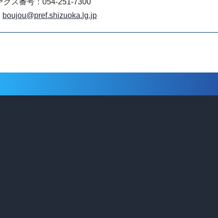
クス番号：054-251-7300
boujou@pref.shizuoka.lg.jp