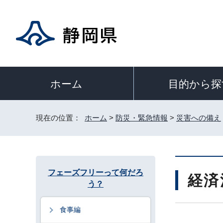
目的から探
ホーム
現在の位置：
ホーム
>
防災・緊急情報
>
災害への備え
フェーズフリーって何だろ
経済
う？
食事編