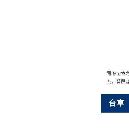
竜巻で牧
た。普段
台車