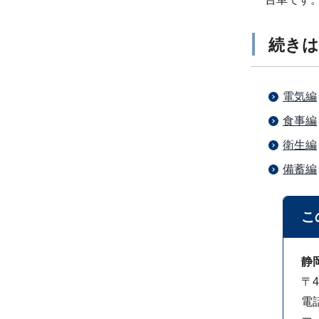
続き
電気編
食事編
衛生編
備蓄編
こ
静
〒
電話