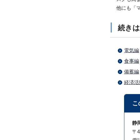
他にも「
続き
電気編
食事編
備蓄編
経済活
こ
静
〒