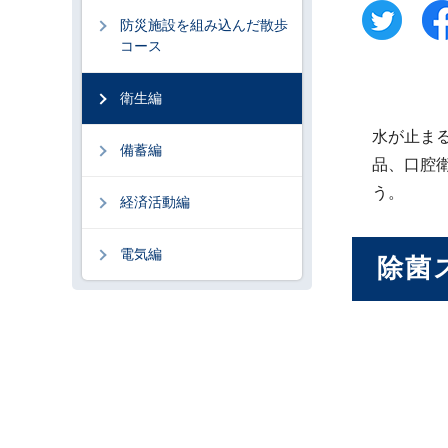
防災施設を組み込んだ散歩
コース
衛生編
水が止ま
備蓄編
品、口腔
う。
経済活動編
電気編
除菌