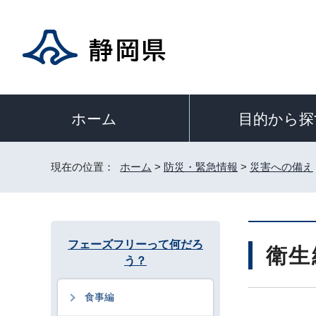
目的から探
ホーム
現在の位置：
ホーム
>
防災・緊急情報
>
災害への備え
フェーズフリーって何だろ
衛生
う？
食事編