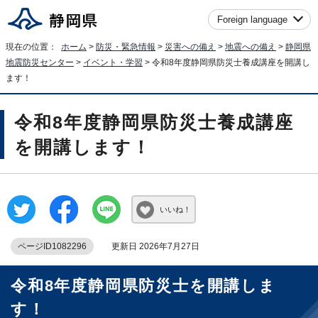
Foreign language
現在の位置：
ホーム
>
防災・緊急情報
>
災害への備え
>
地震への備え
>
静岡県
地震防災センター
>
イベント・学習
> 令和8年度静岡県防災士養成講座を開講し
ます！
令和8年度静岡県防災士養成講座
を開講します！
いいね！
ページID1082296
更新日 2026年7月27日
令和8年度静岡県防災士を開講しま
す！