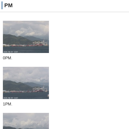
PM
0PM.
1PM.