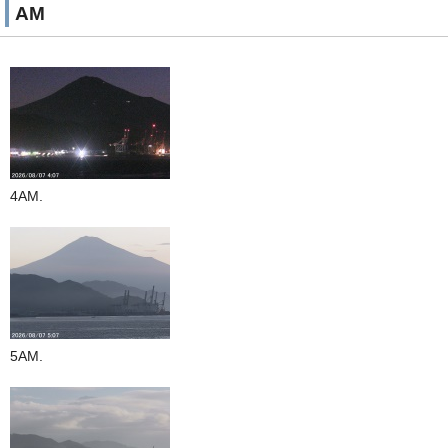
AM
4AM.
5AM.