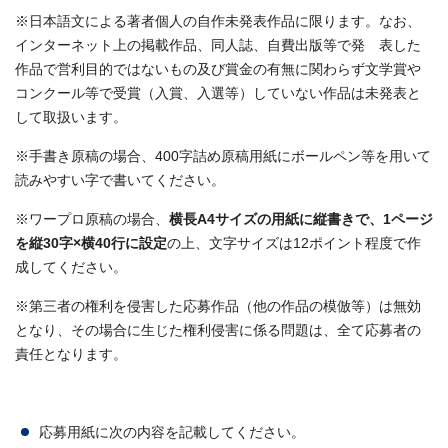
※日本語文による著者個人の自作未発表作品に限ります。なお、
インターネット上の掲載作品、同人誌、自費出版等で発 表した
作品で営利目的ではないもの及び賞金の有無に関わらず文学賞や
コンクール等で受賞（入賞、入選等）していない作品は未発表と
して取扱います。
※手書き原稿の場合、400字詰め原稿用紙にボールペン等を用いて
読みやすい字で書いてください。
※ワープロ原稿の場合、
横長A4サイズの用紙に縦書きで、1ページ
を縦30字×横40行に設定
の上、文字サイズは12ポイント程度で作
成してください。
※第三者の権利を侵害した応募作品（他の作品の模倣等）は無効
となり、その場合に生じた権利侵害に係る問題は、全て応募者の
責任となります。
応募用紙に次の内容を記載してください。