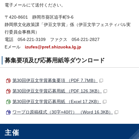
電子メールにて送付ください。
〒420-8601 静岡市葵区追手町9-6
静岡県文化政策課「伊豆文学賞」係（伊豆文学フェスティバル実
行委員会事務局）
電話 054-221-3109 ファクス 054-221-2827
Eメール
izufes@pref.shizuoka.lg.jp
募集要項及び応募用紙等ダウンロード
第30回伊豆文学賞募集要項 （PDF 7.7MB）
第30回伊豆文学賞応募用紙 （PDF 126.3KB）
第30回伊豆文学賞応募用紙 （Excel 17.2KB）
ワープロ原稿様式（30字×40行） （Word 16.3KB）
主催