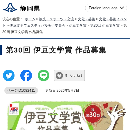
Foreign language
現在の位置：
ホーム
>
観光・スポーツ・交流
>
文化・芸術
>
文化・芸術イベン
ト
>
伊豆文学フェスティバル実行委員会
>
伊豆文学賞
>
第30回 伊豆文学賞
> 第
30回 伊豆文学賞 作品募集
第30回 伊豆文学賞 作品募集
5 いいね！
ページID1082411
更新日 2026年5月7日