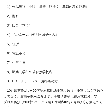
（1）作品種別（小説、随筆、紀行文、掌篇の種別記載）
（2）題名
（3）氏名（本名）
（4）ペンネーム（使用の場合のみ）
（5）住所
（6）電話番号
（7）生年月日
（8）職業（学生の場合は学校名）
（9）Eメールアドレス（お持ちの方）
（10）応募作品の400字詰原稿用紙換算枚数（※換算には文字数だ
けでなく、空白字数も含みます。手書き原稿は使用枚数分、ワー
プロ原稿は1,200字1ページ（縦30字×横40行）を3枚分と数えてく